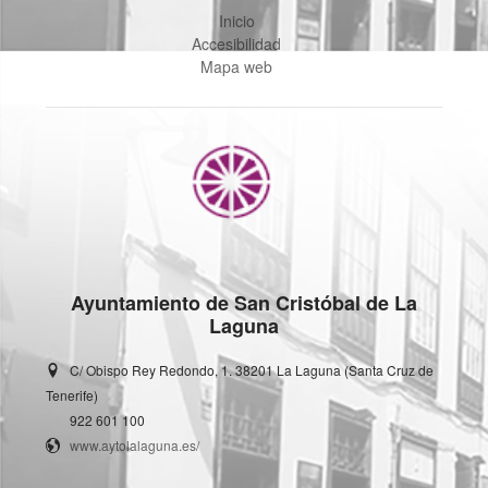
Inicio
Accesibilidad
Mapa web
Ayuntamiento de San Cristóbal de La
Laguna
C/ Obispo Rey Redondo, 1. 38201 La Laguna (Santa Cruz de
Tenerife)
922 601 100
www.aytolalaguna.es/