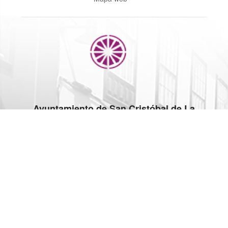
Ayuntamiento de San Cristóbal de La
Laguna
C/ Obispo Rey Redondo, 1. 38201 La Laguna (Santa Cruz de
Tenerife)
922 601 100
www.aytolalaguna.es/